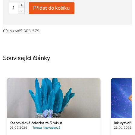
+
Přidat do košíku
-
Číslo zboží:
303
579
Související články
Karnevalová čelenka za 5 minut
Jak vytvoři
06.02.2026
Tereza Nesvadbová
25.01.2026