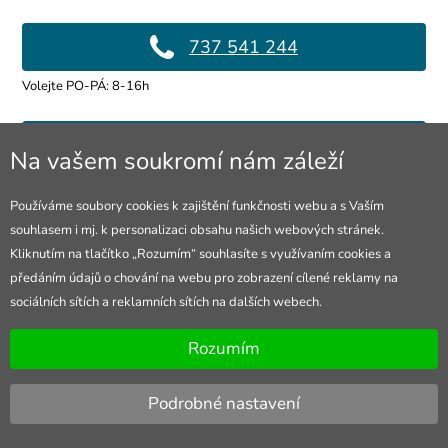
737 541 244
Volejte PO-PÁ: 8-16h
info@4lol.cz
Na vašem soukromí nám záleží
Rádi Vám poradíme a pomůžeme.
Používáme soubory cookies k zajištění funkčnosti webu a s Vaším
souhlasem i mj. k personalizaci obsahu našich webových stránek.
Prodejna Ostrava
Kliknutím na tlačítko „Rozumím“ souhlasíte s využívaním cookies a
předáním údajů o chování na webu pro zobrazení cílené reklamy na
28. října 250/285
sociálních sítích a reklamních sítích na dalších webech.
Otevřeno Po-Pá 8-16h
Rozumím
Podrobné nastavení