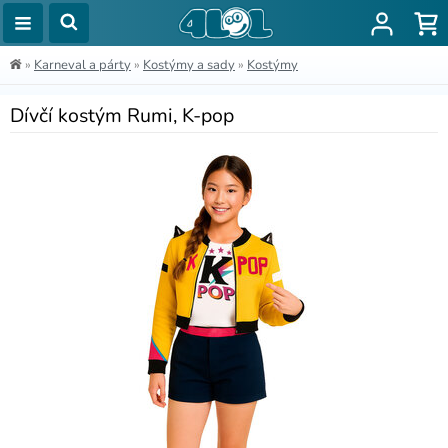
»
Karneval a párty
»
Kostýmy a sady
»
Kostýmy
Dívčí kostým Rumi, K-pop