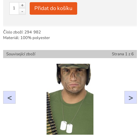
+
Přidat do košíku
-
Číslo zboží:
294
982
Materiál: 100% polyester
Související zboží
Strana
1
z
6
<
>