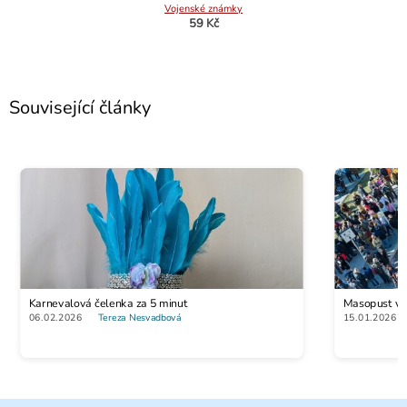
Vojenské známky
59 Kč
Související články
Granát
Karnevalová čelenka za 5 minut
Masopust vs. 
59 Kč
06.02.2026
Tereza Nesvadbová
15.01.2026