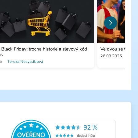
l Black Friday: trocha historie a slevový kód
Ve dvou se to lép
us
26.09.2025
Patri
5
Tereza Nesvadbová