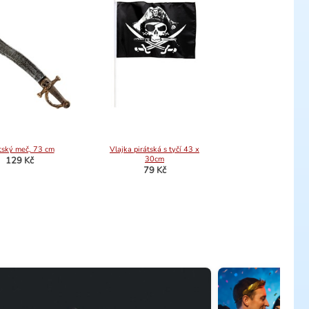
tský meč, 73 cm
Vlajka pirátská s tyčí 43 x
30cm
129 Kč
79 Kč