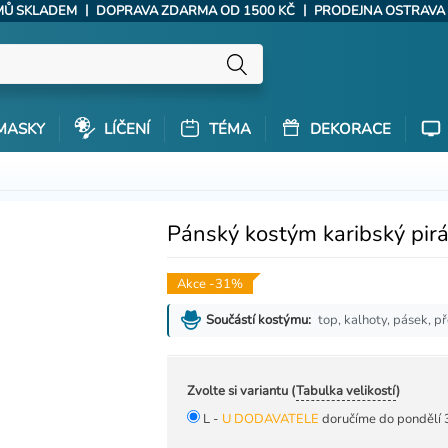
|
|
ÝMŮ SKLADEM
DOPRAVA ZDARMA OD 1500 KČ
PRODEJNA OSTRAVA
MASKY
LÍČENÍ
TÉMA
DEKORACE
Pánský kostým karibský pirát
Akce -31%
top, kalhoty, pásek, p
Součástí kostýmu:
Zvolte si variantu (
Tabulka velikostí
)
L -
U DODAVATELE
doručíme do pondělí 