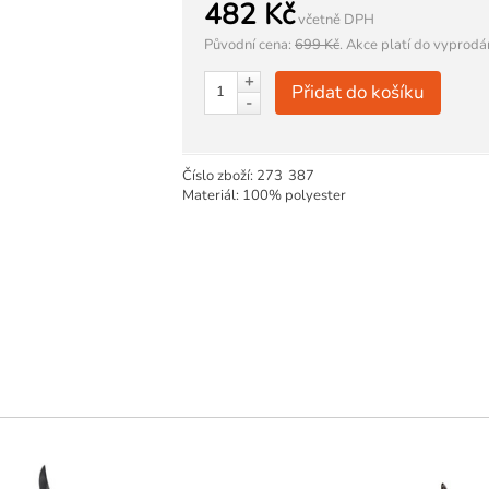
482 Kč
včetně DPH
Původní cena:
699 Kč
.
Akce platí do vyprodá
+
Přidat do košíku
-
Číslo zboží:
273
387
Materiál: 100% polyester