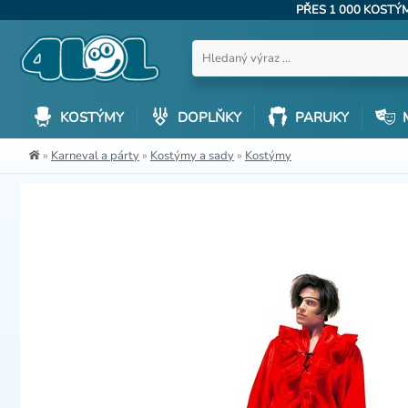
PŘES 1 000 KOST
KOSTÝMY
DOPLŇKY
PARUKY
»
Karneval a párty
»
Kostýmy a sady
»
Kostýmy