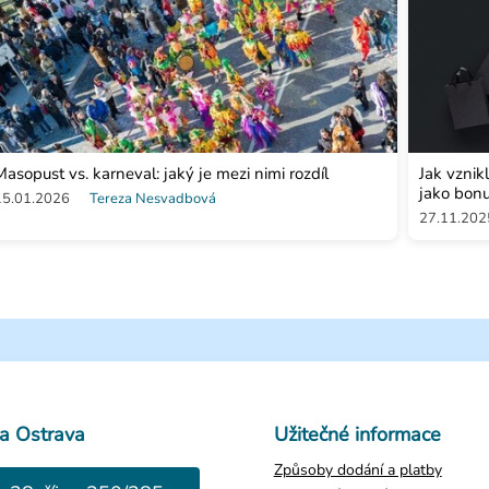
Masopust vs. karneval: jaký je mezi nimi rozdíl
Jak vznik
jako bon
15.01.2026
Tereza Nesvadbová
27.11.202
a Ostrava
Užitečné informace
Způsoby dodání a platby