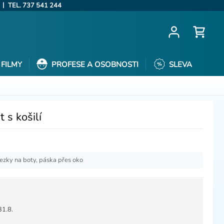
|
TEL. 737 541 244
FILMY
PROFESE A OSOBNOSTI
SLEVA
 s košilí
řezky na boty, páska přes oko
31.8.