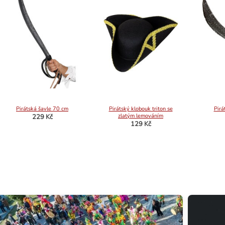
Pirátská šavle 70 cm
Pirátský klobouk triton se
Pirá
zlatým lemováním
229 Kč
129 Kč