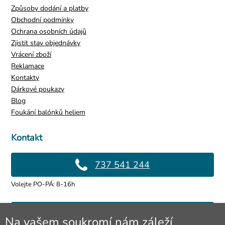
Způsoby dodání a platby
Obchodní podmínky
Ochrana osobních údajů
Zjistit stav objednávky
Vrácení zboží
Reklamace
Kontakty
Dárkové poukazy
Blog
Foukání balónků heliem
Kontakt
737 541 244
Volejte PO-PÁ: 8-16h
info@4lol.cz
Na vašem soukromí nám záleží