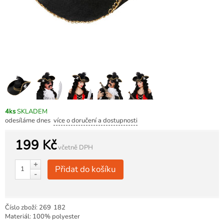
4ks
SKLADEM
odesíláme dnes
více o doručení a dostupnosti
199 Kč
včetně DPH
+
Přidat do košíku
-
Číslo zboží:
269
182
Materiál: 100% polyester