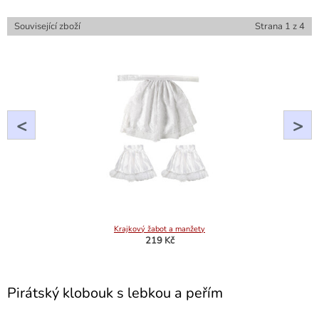
Související zboží
Strana
1
z
4
<
>
Krajkový žabot a manžety
219 Kč
Pirátský klobouk s lebkou a peřím