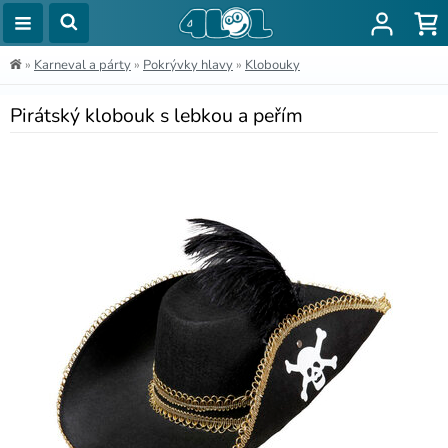
»
Karneval a párty
»
Pokrývky hlavy
»
Klobouky
Pirátský klobouk s lebkou a peřím