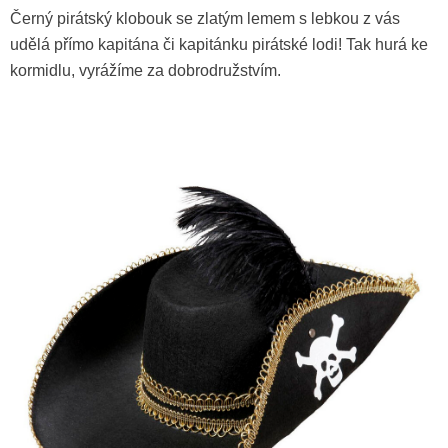
Černý pirátský klobouk se zlatým lemem s lebkou z vás
udělá přímo kapitána či kapitánku pirátské lodi! Tak hurá ke
kormidlu, vyrážíme za dobrodružstvím.
Stará pirátská pistole
149 Kč