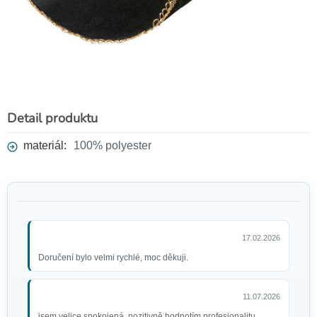
Dámská černá paruka Roxy
299 Kč
Detail produktu
materiál:
100% polyester
17.02.2026
Doručení bylo velmi rychlé, moc děkuji.
Samonalepovací pirátský knír
se záslepkou
49 Kč
11.07.2026
jsem velice spokojená, pozitivně hodnotím profesionalitu,