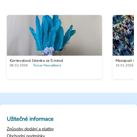
Útočná puška M16
Karnevalová čelenka za 5 minut
Masopust vs. 
219 Kč
06.02.2026
Tereza Nesvadbová
15.01.2026
Užitečné informace
Způsoby dodání a platby
Obchodní podmínky