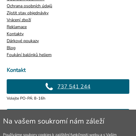
Ochrana osobních údajů
Zjistit stav objednávky
Vrácení zboží
Reklamace
Kontakty
Dárkové poukazy
Blog
Foukání balónků heliem
Kontakt
737 541 244
Volejte PO-PÁ: 8-16h
info@4lol.cz
Na vašem soukromí nám záleží
Rádi Vám poradíme a pomůžeme.
Používáme soubory cookies k zajištění funkčnosti webu a s Vaším