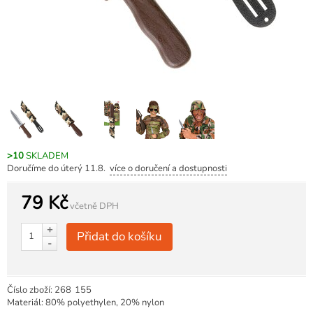
>10
SKLADEM
Doručíme do úterý 11.8.
více o doručení a dostupnosti
79 Kč
včetně DPH
+
Přidat do košíku
-
Číslo zboží:
268
155
Materiál: 80% polyethylen, 20% nylon