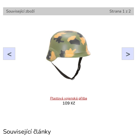
Související zboží
Strana
1
z
2
<
>
Plastová vojenská přilba
109 Kč
Související články