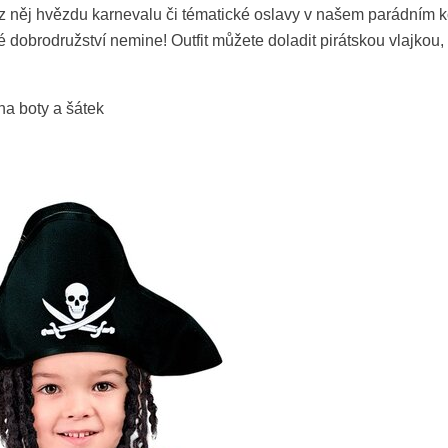
z něj hvězdu karnevalu či tématické oslavy v našem parádním
brodružství nemine! Outfit můžete doladit pirátskou vlajkou, 
na boty a šátek