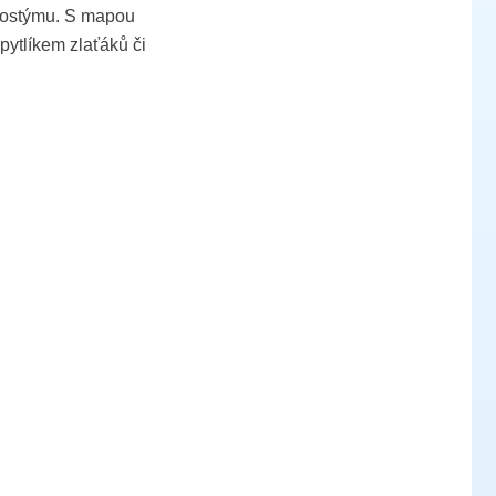
 kostýmu. S mapou
pytlíkem zlaťáků či