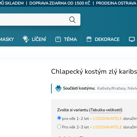
|
|
ÝMŮ SKLADEM
DOPRAVA ZDARMA OD 1500 KČ
PRODEJNA OSTRAVA
MASKY
LÍČENÍ
TÉMA
DEKORACE
Chlapecký kostým zlý karibs
Kalhoty/Kraťasy, Návl
Součástí kostýmu:
Zvolte si variantu (
Tabulka velikostí
)
pro věk 1-2 let -
U DODAVATELE
doručím
Pro věk 2-3 let -
U DODAVATELE
doručím