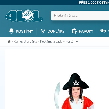
PŘES 1 000 KOST
KOSTÝMY
DOPLŇKY
PARUKY
»
Karneval a párty
»
Kostýmy a sady
»
Kostýmy