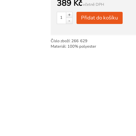
389 Kč
včetně DPH
+
Přidat do košíku
-
Číslo zboží:
266
629
Materiál: 100% polyester