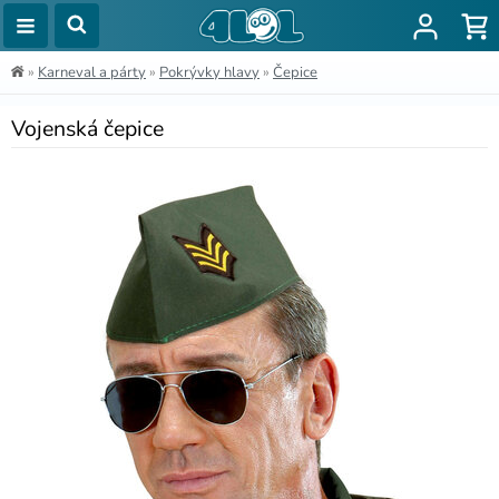
»
Karneval a párty
»
Pokrývky hlavy
»
Čepice
Vojenská čepice