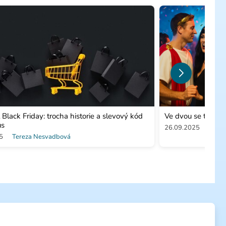
l Black Friday: trocha historie a slevový kód
Ve dvou se to lép
us
26.09.2025
Patri
5
Tereza Nesvadbová