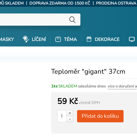
|
|
ÝMŮ SKLADEM
DOPRAVA ZDARMA OD 1500 KČ
PRODEJNA OSTRAVA
MASKY
LÍČENÍ
TÉMA
DEKORACE
Teploměr "gigant" 37cm
1ks
SKLADEM
odesíláme dnes
více o doručení 
59 Kč
včetně DPH
+
Přidat do košíku
-