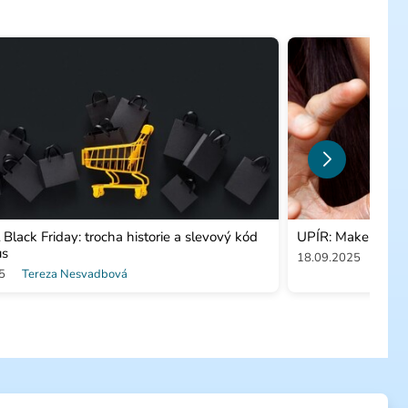
l Black Friday: trocha historie a slevový kód
UPÍR: Make-up a 
us
18.09.2025
Krist
5
Tereza Nesvadbová