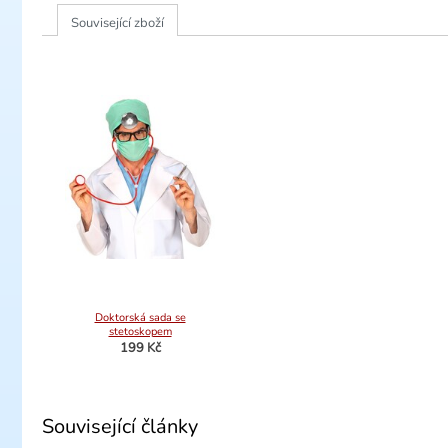
Související zboží
Doktorská sada se
stetoskopem
199 Kč
Související články