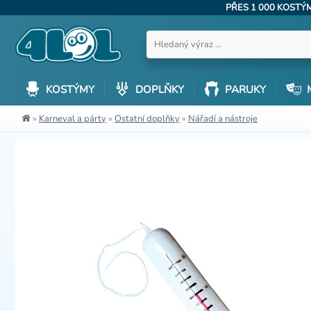
PŘES 1 000 KOST
KOSTÝMY
DOPLŇKY
PARUKY
»
Karneval a párty
»
Ostatní doplňky
»
Nářadí a nástroje