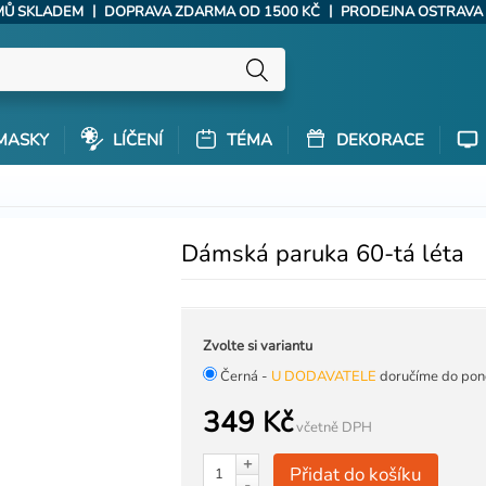
|
|
ÝMŮ SKLADEM
DOPRAVA ZDARMA OD 1500 KČ
PRODEJNA OSTRAVA
MASKY
LÍČENÍ
TÉMA
DEKORACE
Dámská paruka 60-tá léta
Zvolte si variantu
Černá -
U DODAVATELE
doručíme do pond
349 Kč
včetně DPH
+
Přidat do košíku
-