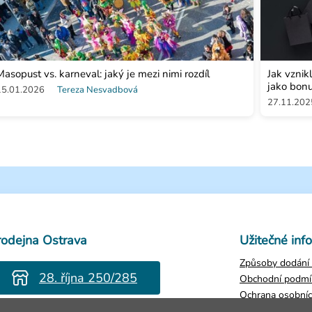
Masopust vs. karneval: jaký je mezi nimi rozdíl
Jak vznik
jako bon
15.01.2026
Tereza Nesvadbová
27.11.202
rodejna Ostrava
Užitečné inf
Způsoby dodání 
28. října 250/285
Obchodní podmí
Ochrana osobníc
evřeno Po-Pá 8-16h
Zjistit stav obje