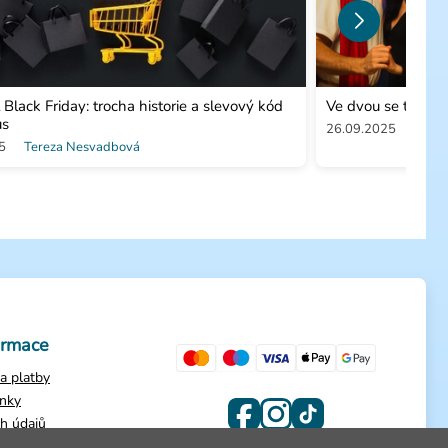
l Black Friday: trocha historie a slevový kód
Ve dvou se to lép
us
26.09.2025
Patri
5
Tereza Nesvadbová
ormace
a platby
nky
h údajů
dnávky