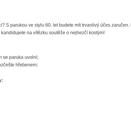
ci? S parukou ve stylu 60. let budete mít trvanlivý účes zaručen
m, kandidujete na vítězku soutěže o nejhezčí kostým!
ím se paruka uvolní;
rozčešte hřebenem;
y;