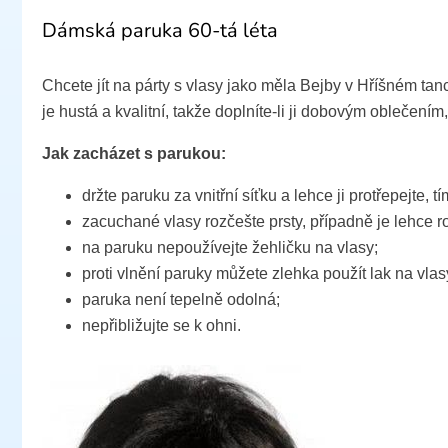
Dámská paruka 60-tá léta
Chcete jít na párty s vlasy jako měla Bejby v Hříšném tan
je hustá a kvalitní, takže doplníte-li ji dobovým oblečení
Jak zacházet s parukou:
držte paruku za vnitřní síťku a lehce ji protřepejte, t
zacuchané vlasy rozčešte prsty, případně je lehce 
na paruku nepoužívejte žehličku na vlasy;
proti vlnění paruky můžete zlehka použít lak na vlas
paruka není tepelně odolná;
nepřibližujte se k ohni.