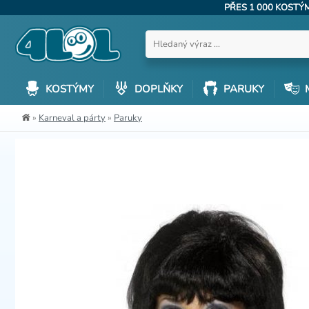
PŘES 1 000 KOST
KOSTÝMY
DOPLŇKY
PARUKY
»
Karneval a párty
»
Paruky