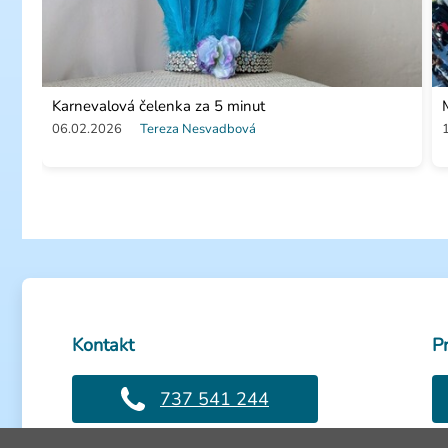
Karnevalová čelenka za 5 minut
06.02.2026
Tereza Nesvadbová
Kontakt
P
737 541 244
Volejte PO-PÁ: 8-16h
Ot