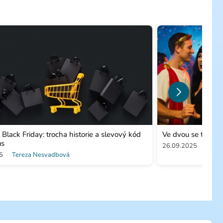
l Black Friday: trocha historie a slevový kód
Ve dvou se to lép
us
26.09.2025
Patri
5
Tereza Nesvadbová