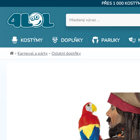
PŘES 1 000 KOST
KOSTÝMY
DOPLŇKY
PARUKY
»
Karneval a párty
»
Ostatní doplňky