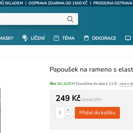
|
|
ÝMŮ SKLADEM
DOPRAVA ZDARMA OD 1500 KČ
PRODEJNA OSTRAVA
MASKY
LÍČENÍ
TÉMA
DEKORACE
Papoušek na rameno s elas
4ks
SKLADEM
Doručíme do úterý 11.8.
více o 
249 Kč
včetně DPH
+
Přidat do košíku
-