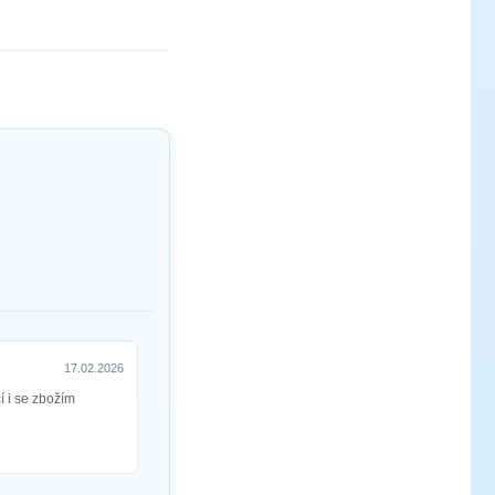
17.02.2026
 i se zbožím