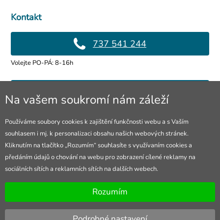
Kontakt
737 541 244
Volejte PO-PÁ: 8-16h
info@4lol.cz
Na vašem soukromí nám záleží
Rádi Vám poradíme a pomůžeme.
Používáme soubory cookies k zajištění funkčnosti webu a s Vaším
souhlasem i mj. k personalizaci obsahu našich webových stránek.
Prodejna Ostrava
Kliknutím na tlačítko „Rozumím“ souhlasíte s využívaním cookies a
předáním údajů o chování na webu pro zobrazení cílené reklamy na
28. října 250/285
sociálních sítích a reklamních sítích na dalších webech.
Otevřeno Po-Pá 8-16h
Rozumím
Podrobné nastavení