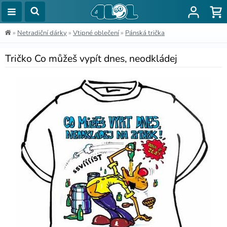
»
Netradiční dárky
»
Vtipné oblečení
»
Pánská trička
Tričko Co můžeš vypít dnes, neodkládej