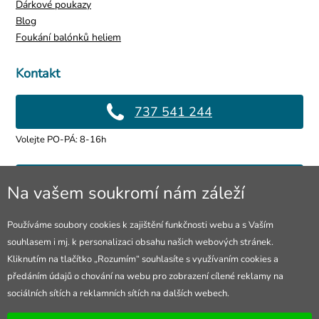
Dárkové poukazy
Blog
Foukání balónků heliem
Kontakt
737 541 244
Volejte PO-PÁ: 8-16h
info@4lol.cz
Na vašem soukromí nám záleží
Rádi Vám poradíme a pomůžeme.
Používáme soubory cookies k zajištění funkčnosti webu a s Vaším
souhlasem i mj. k personalizaci obsahu našich webových stránek.
Prodejna Ostrava
Kliknutím na tlačítko „Rozumím“ souhlasíte s využívaním cookies a
předáním údajů o chování na webu pro zobrazení cílené reklamy na
28. října 250/285
sociálních sítích a reklamních sítích na dalších webech.
Otevřeno Po-Pá 8-16h