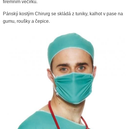
firemním večírku.
Pánský kostým Chirurg se skládá z tuniky, kalhot v pase na
gumu, roušky a čepice.
Stetoskop pro doktory
89 Kč