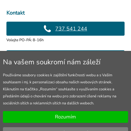
Kontakt
737 541 244
Volejte PO-PÁ: 8-16h
info@4lol.cz
Na vašem soukromí nám záleží
Rádi Vám poradíme a pomůžeme.
Používáme soubory cookies k zajištění funkčnosti webu a s Vaším
souhlasem i mj. k personalizaci obsahu našich webových stránek.
Prodejna Ostrava
Kliknutím na tlačítko „Rozumím“ souhlasíte s využívaním cookies a
předáním údajů o chování na webu pro zobrazení cílené reklamy na
28. října 250/285
sociálních sítích a reklamních sítích na dalších webech.
Otevřeno Po-Pá 8-16h
Rozumím