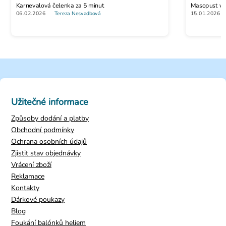
Karnevalová čelenka za 5 minut
Masopust vs. 
06.02.2026
Tereza Nesvadbová
15.01.2026
Užitečné informace
Způsoby dodání a platby
Obchodní podmínky
Ochrana osobních údajů
Zjistit stav objednávky
Vrácení zboží
Reklamace
Kontakty
Dárkové poukazy
Blog
Foukání balónků heliem