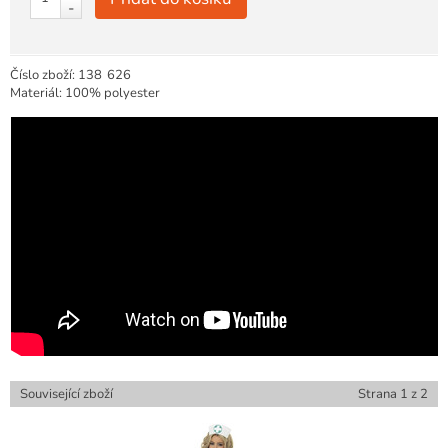
-
Číslo zboží:
138
626
Materiál: 100% polyester
Související zboží
Strana
1
z
2