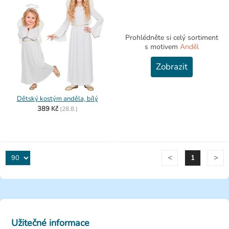
Prohlédněte si celý sortiment
s motivem
Anděl
Zobrazit
Dětský kostým anděla, bílý
389 Kč
(
28.8.)
<
>
1
Užitečné informace