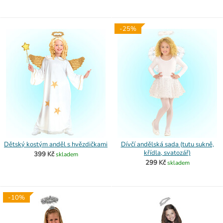
-25%
Dětský kostým anděl s hvězdičkami
Dívčí andělská sada (tutu sukně,
křídla, svatozář)
399 Kč
skladem
299 Kč
skladem
-10%