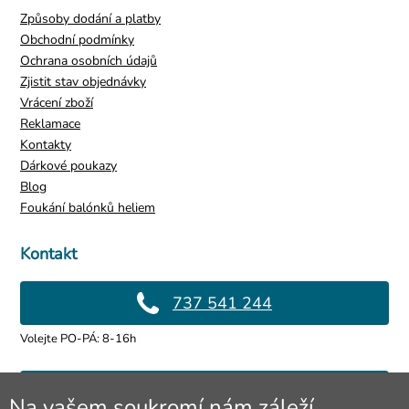
Způsoby dodání a platby
Obchodní podmínky
Ochrana osobních údajů
Zjistit stav objednávky
Vrácení zboží
Reklamace
Kontakty
Dárkové poukazy
Blog
Foukání balónků heliem
Kontakt
737 541 244
Volejte PO-PÁ: 8-16h
info@4lol.cz
Na vašem soukromí nám záleží